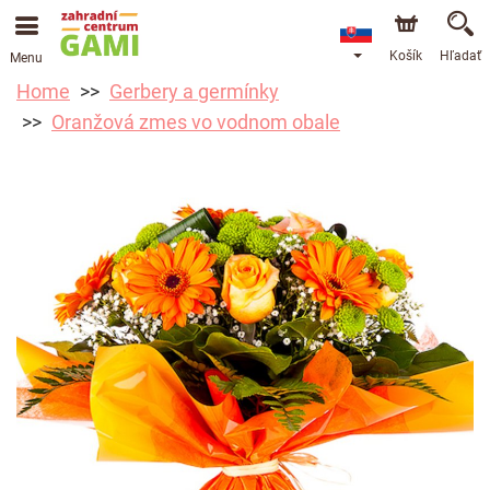
Košík
Hľadať
Menu
Home
Gerbery a germínky
Oranžová zmes vo vodnom obale