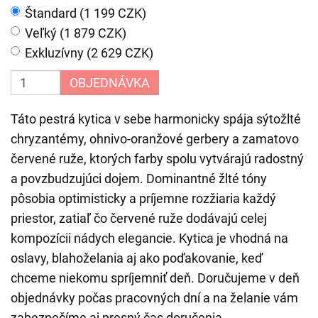
Štandard (1 199 CZK)
Veľký (1 879 CZK)
Exkluzívny (2 629 CZK)
OBJEDNÁVKA
Táto pestrá kytica v sebe harmonicky spája sýtožlté
chryzantémy, ohnivo-oranžové gerbery a zamatovo
červené ruže, ktorých farby spolu vytvárajú radostný
a povzbudzujúci dojem. Dominantné žlté tóny
pôsobia optimisticky a príjemne rozžiaria každý
priestor, zatiaľ čo červené ruže dodávajú celej
kompozícii nádych elegancie. Kytica je vhodná na
oslavy, blahoželania aj ako poďakovanie, keď
chceme niekomu spríjemniť deň. Doručujeme v deň
objednávky počas pracovných dní a na želanie vám
zabezpečíme aj presný čas doručenia.