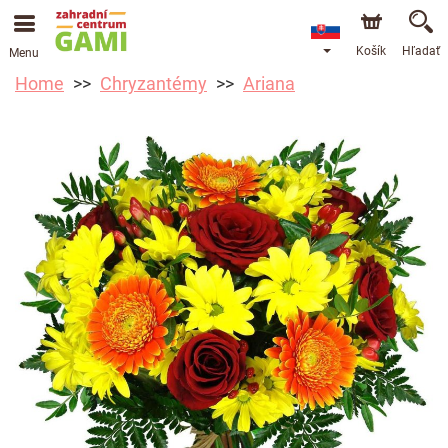
Košík
Hľadať
Menu
Home
Chryzantémy
Ariana