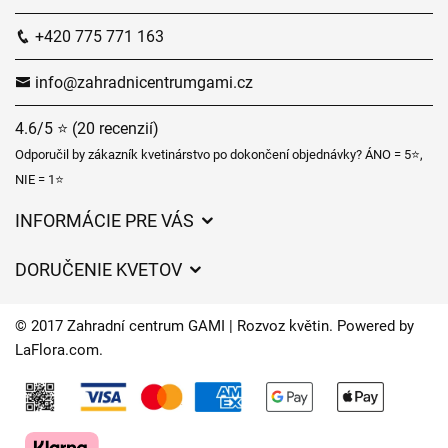
+420 775 771 163
info@zahradnicentrumgami.cz
4.6/5 ⭐ (20 recenzií)
Odporučil by zákazník kvetinárstvo po dokončení objednávky? ÁNO = 5⭐,
NIE = 1⭐
INFORMÁCIE PRE VÁS
Všeobecné obchodné podmienky
DORUČENIE KVETOV
Ochrana osobných údajov
Poplatky za doručenie
Časy doručenia kvetov – prehľad možností
© 2017 Zahradní centrum GAMI | Rozvoz květin. Powered by
Kam doručujeme kvety
LaFlora.com
.
Súbory cookie
Kontaktujte nás