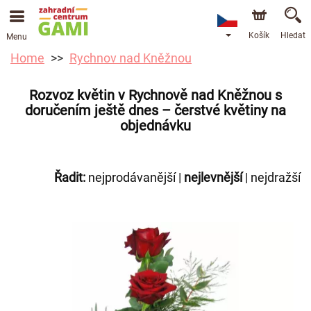
Košík
Hledat
Menu
Home
Rychnov nad Kněžnou
Rozvoz květin v Rychnově nad Kněžnou s
doručením ještě dnes – čerstvé květiny na
objednávku
Řadit:
nejprodávanější
|
nejlevnější
|
nejdražší