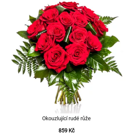
Okouzlující rudé růže
859 Kč