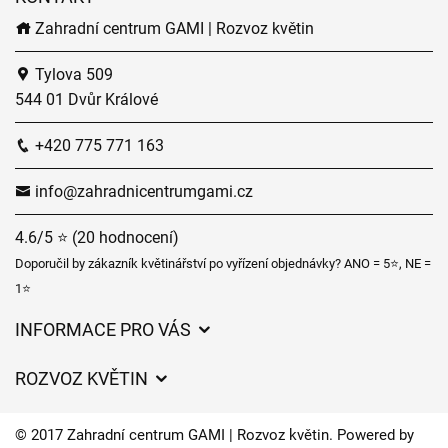
Zahradní centrum GAMI | Rozvoz květin
Tylova 509
544 01 Dvůr Králové
+420 775 771 163
info@zahradnicentrumgami.cz
4.6/5 ⭐ (20 hodnocení)
Doporučil by zákazník květinářství po vyřízení objednávky? ANO = 5⭐, NE =
1⭐
INFORMACE PRO VÁS
Obchodní podmínky
ROZVOZ KVĚTIN
Ochrana osobních údajů
Ceny za doručení
Často kladené dotazy
© 2017 Zahradní centrum GAMI | Rozvoz květin. Powered by
Kam doručujeme květiny