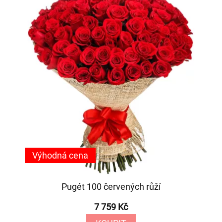
Výhodná cena
Pugét 100 červených růží
7 759 Kč