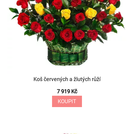
Koš červených a žlutých růží
7 919 Kč
KOUPIT