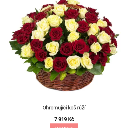
Ohromující koš růží
7 919 Kč