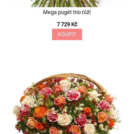
Mega pugét trio růží
7 729 Kč
KOUPIT