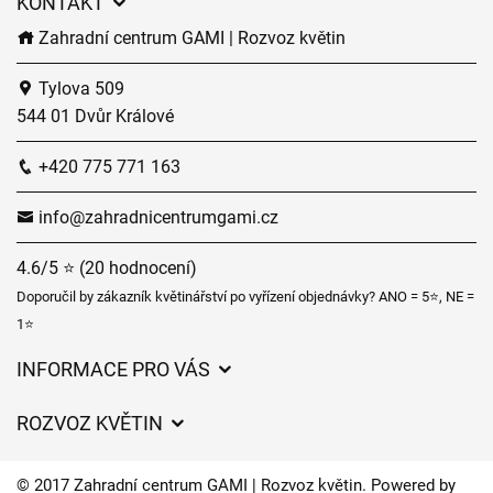
KONTAKT
Zahradní centrum GAMI | Rozvoz květin
Tylova 509
544 01 Dvůr Králové
+420 775 771 163
info@zahradnicentrumgami.cz
4.6/5 ⭐ (20 hodnocení)
Doporučil by zákazník květinářství po vyřízení objednávky? ANO = 5⭐, NE =
1⭐
INFORMACE PRO VÁS
Obchodní podmínky
ROZVOZ KVĚTIN
Ochrana osobních údajů
Ceny za doručení
Často kladené dotazy
© 2017 Zahradní centrum GAMI | Rozvoz květin. Powered by